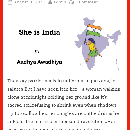
Posted
By
on
August 10, 2025
admin
1 Comment
on
She
Is
India
They say patriotism is in uniforms, in parades, in
salutes.But I have seen it in her —a woman walking
alone at midnight,holding her ground like it’s
sacred soil,refusing to shrink even when shadows
try to swallow her.Her bangles are battle drums,her
anklets, the march of a thousand revolutions.Her
eyes carry the monsoon’s rage,her silence —…