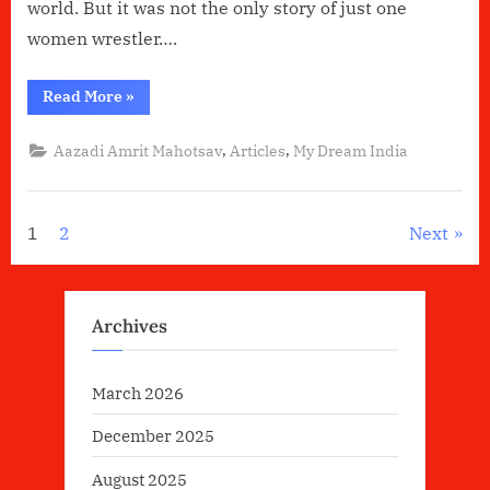
world. But it was not the only story of just one
women wrestler….
“100
Read More
»
Grams
of
Dreams”
,
,
Aazadi Amrit Mahotsav
Articles
My Dream India
Posts
1
2
Next
pagination
Archives
March 2026
December 2025
August 2025