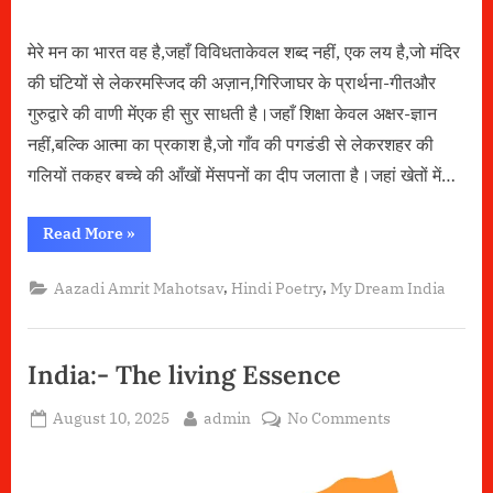
मेरे मन का भारत वह है,जहाँ विविधताकेवल शब्द नहीं, एक लय है,जो मंदिर
की घंटियों से लेकरमस्जिद की अज़ान,गिरिजाघर के प्रार्थना-गीतऔर
गुरुद्वारे की वाणी मेंएक ही सुर साधती है।जहाँ शिक्षा केवल अक्षर-ज्ञान
नहीं,बल्कि आत्मा का प्रकाश है,जो गाँव की पगडंडी से लेकरशहर की
गलियों तकहर बच्चे की आँखों मेंसपनों का दीप जलाता है।जहां खेतों में…
“मन
Read More
»
के
भारत
की
,
,
Aazadi Amrit Mahotsav
Hindi Poetry
My Dream India
तस्वीर”
India:- The living Essence
Posted
By
on
August 10, 2025
admin
No Comments
on
India:-
The