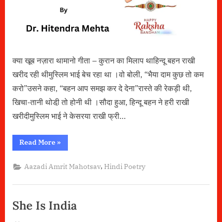
क्या खूब नज़ारा थामानो गीता – कुरान का मिलाप थाहिन्दू बहन राखी
खरीद रही थीमुस्लिम भाई बेच रहा था ।वो बोली, “भैया दाम कुछ तो कम
करो”उसने कहा, “बहन आप समझ कर दे देना”रास्ते की रेकड़ी थी,
खिचा-तानी थोडी़ तो होनी थी ।सौदा हुआ, हिन्दू बहन ने हरी राखी
खरीदीमुस्लिम भाई ने केसरया राखी फ्री…
“क्या
Read More
»
खूब
नज़ारा
था”
,
Aazadi Amrit Mahotsav
Hindi Poetry
She Is India