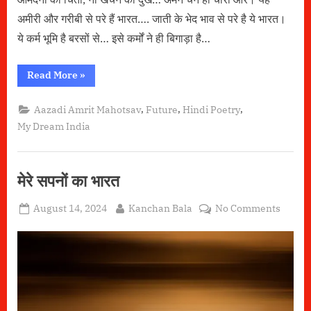
अमीरी और गरीबी से परे हैं भारत…. जाती के भेद भाव से परे है ये भारत।
ये कर्म भूमि है बरसों से… इसे कर्मों ने ही बिगाड़ा है…
“सोने
Read More
»
की
चिड़िया-
मेरे
,
,
,
Aazadi Amrit Mahotsav
Future
Hindi Poetry
सपनों
का
My Dream India
भारत”
मेरे सपनों का भारत
Posted
By
on
August 14, 2024
Kanchan Bala
No Comments
on
मेरे
सपनों
का
भारत