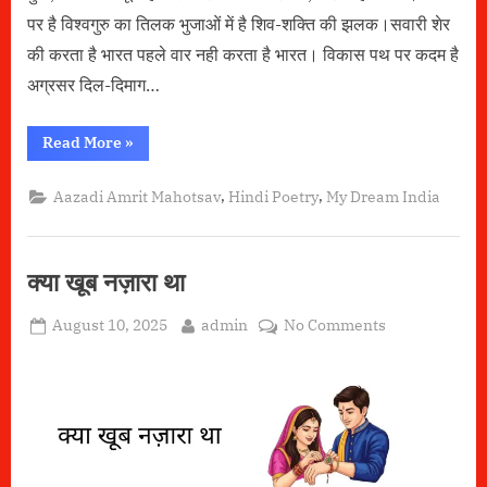
पर है विश्वगुरु का तिलक भुजाओं में है शिव-शक्ति की झलक।सवारी शेर
की करता है भारत पहले वार नही करता है भारत। विकास पथ पर कदम है
अग्रसर दिल-दिमाग…
“माथे
Read More
»
पर
है
विश्वगुरु
,
,
Aazadi Amrit Mahotsav
Hindi Poetry
My Dream India
का
तिलक”
क्या खूब नज़ारा था
Posted
By
on
August 10, 2025
admin
No Comments
on
क्या
खूब
नज़ारा
था