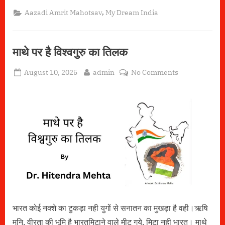
living
Essence”
,
Aazadi Amrit Mahotsav
My Dream India
माथे पर है विश्वगुरु का तिलक
Posted
By
on
August 10, 2025
admin
No Comments
on
माथे
पर
है
विश्वगुरु
का
तिलक
भारत कोई नक्शे का टुकड़ा नही युगों से सनातन का मुखड़ा है वही।ऋषि
मुनि, वीरता की भूमि है भारतमिटाने वाले मीट गये, मिटा नही भारत। माथे