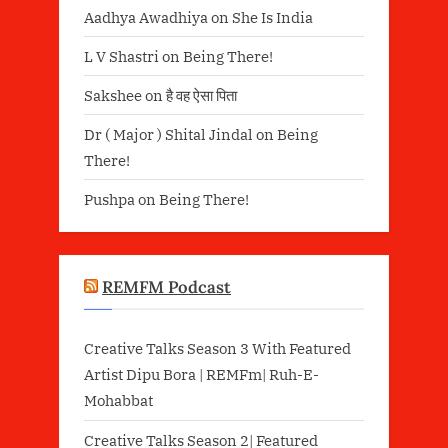
Aadhya Awadhiya
on
She Is India
L V Shastri
on
Being There!
Sakshee
on
है वह ऐसा पिता
Dr ( Major ) Shital Jindal
on
Being
There!
Pushpa
on
Being There!
REMFM Podcast
Creative Talks Season 3 With Featured
Artist Dipu Bora | REMFm| Ruh-E-
Mohabbat
Creative Talks Season 2| Featured