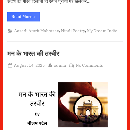
सेदेश को गौरव दिलाना है! अपने प्राणों पर खेलकर…
“मेरे
Read More
»
सपनों
का
भारत”
,
,
Aazadi Amrit Mahotsav
Hindi Poetry
My Dream India
मन के भारत की तस्वीर
Posted
By
on
August 14, 2025
admin
No Comments
on
मन
के
भारत
की
तस्वीर