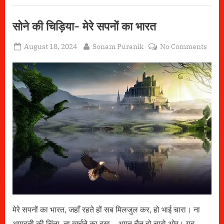
सोने की चिड़िया- मेरे सपनों का भारत
Posted
By
on
August 18, 2024
Sonam Puranik
No Comments
on
सोने
की
चिड़िय
मेरे
सपनों
का
भारत
मेरे सपनों का भारत, जहाँ रहते हों सब मिलजुल कर, हो भाई चारा। ना
आमदनी की चिंता, ना खर्चने का दुख… अमन चैन हो चारो ओर। यह