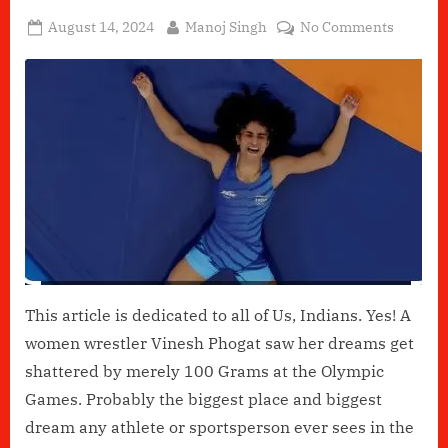
Posted
By
on
August 14, 2024
Manoj Singh
No Comments
on
100
Grams
of
Dreams
This article is dedicated to all of Us, Indians. Yes! A
women wrestler Vinesh Phogat saw her dreams get
shattered by merely 100 Grams at the Olympic
Games. Probably the biggest place and biggest
dream any athlete or sportsperson ever sees in the