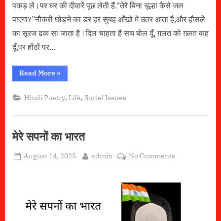
पकड़ ले।पर घर की दीवारें पूछ लेती हैं,“तेरे बिना चूल्हा कैसे जल
पाएगा?”नौकरी छोड़ने का डर हर सुबह आँखों में उतर आता है,और हौसले
का सूरज ढक सा जाता है।दिल चाहता है सच बोल दूँ, ग़लत को ग़लत कह
दूँ,पर होंठों पर…
“ज़िम्मेदारियों
Read More
»
की
ज़ंजीर”
,
,
Hindi Poetry
Life
Social Issues
मेरे सपनों का भारत
Posted
By
on
August 14, 2025
admin
No Comments
on
मेरे
सपनों
का
भारत