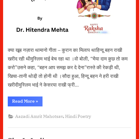
क्या खूब नज़ारा थामानो गीता – कुरान का मिलाप थाहिन्दू बहन राखी
खरीद रही थीमुस्लिम भाई बेच रहा था ।वो बोली, “भैया दाम कुछ तो कम
करो”उसने कहा, “बहन आप समझ कर दे देना”रास्ते की रेकड़ी थी,
खिचा-तानी थोडी़ तो होनी थी ।सौदा हुआ, हिन्दू बहन ने हरी राखी
खरीदीमुस्लिम भाई ने केसरया राखी फ्री…
“क्या
Read More
»
खूब
नज़ारा
था”
,
Aazadi Amrit Mahotsav
Hindi Poetry