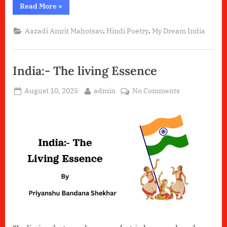
“मन
Read More
»
के
भारत
की
,
,
Aazadi Amrit Mahotsav
Hindi Poetry
My Dream India
तस्वीर”
India:- The living Essence
Posted
By
on
August 10, 2025
admin
No Comments
on
India:-
The
living
Essence