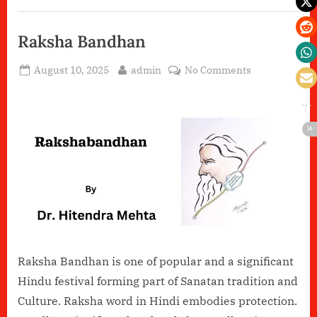
Raksha Bandhan
Posted
By
on
August 10, 2025
admin
No Comments
on
Raksha
Bandhan
Raksha Bandhan is one of popular and a significant
Hindu festival forming part of Sanatan tradition and
Culture. Raksha word in Hindi embodies protection.