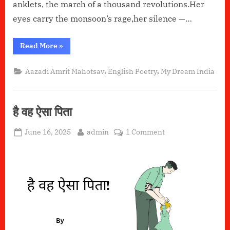
anklets, the march of a thousand revolutions.Her
eyes carry the monsoon’s rage,her silence —…
“She
Read More
»
Is
India”
,
,
Aazadi Amrit Mahotsav
English Poetry
My Dream India
है वह ऐसा पिता
Posted
By
on
June 16, 2025
admin
1 Comment
on
है
वह
ऐसा
पिता