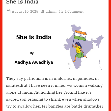
She Is India
Posted
By
on
August 10, 2025
admin
1 Comment
on
She
Is
India
They say patriotism is in uniforms, in parades, in
salutes.But I have seen it in her —a woman walking
alone at midnight,holding her ground like it’s
sacred soil,refusing to shrink even when shadows
try to swallow her.Her bangles are battle drums,her