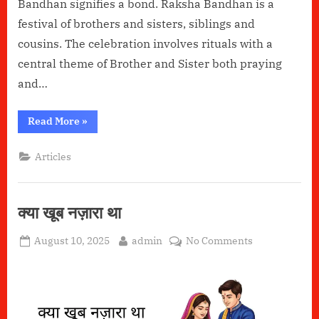
Bandhan signifies a bond. Raksha Bandhan is a
festival of brothers and sisters, siblings and
cousins. The celebration involves rituals with a
central theme of Brother and Sister both praying
and…
“Raksha
Read More
»
Bandhan”
Articles
क्या खूब नज़ारा था
Posted
By
on
August 10, 2025
admin
No Comments
on
क्या
खूब
नज़ारा
था