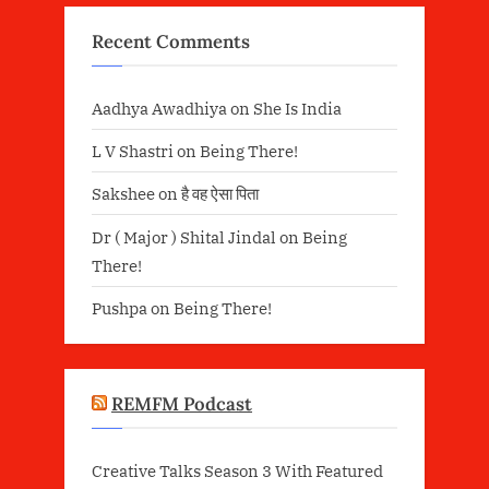
Recent Comments
Aadhya Awadhiya
on
She Is India
L V Shastri
on
Being There!
Sakshee
on
है वह ऐसा पिता
Dr ( Major ) Shital Jindal
on
Being
There!
Pushpa
on
Being There!
REMFM Podcast
Creative Talks Season 3 With Featured