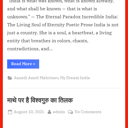
“India is what was known, what is known already,
and what shall be known — that is what is
unknown.” — The Eternal Paradox Incredible India:
The Living Soul of Eternity Poetic Prose India is not
just a country. She is a soul, a heartbeat, a living
entity that breathes in colors, chants,
contradictions, and…
“India:-
Read More
»
The
living
Essence”
,
Aazadi Amrit Mahotsav
My Dream India
माथे पर है विश्वगुरु का तिलक
Posted
By
on
August 10, 2025
admin
No Comments
on
माथे
पर